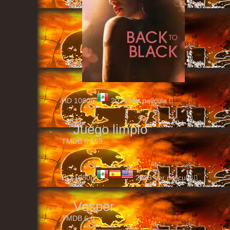
HD 1080p
2024
Ver pelicula
Juego limpio
TMDB
6.559
HD 1080p
2023
Ver pelicula
Vesper
TMDB
6.6