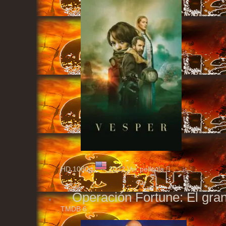
HD 1080p
2022
Ver pelicula
Operación Fortune: El gra
TMDB
6