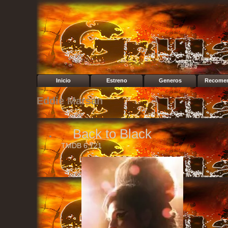
Inicio
Estreno
Generos
Recome
Eddie Marsan
Back to Black
TMDB
6.721