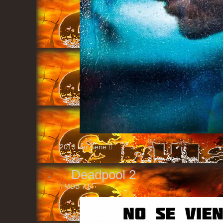
2013
Ver Serie
Deadpool 2
TMDB
7.5