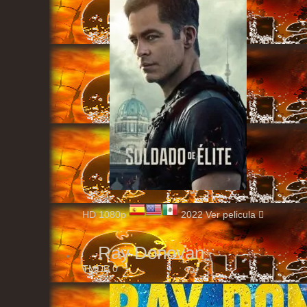
HD 1080p
2022
Ver pelicula
Ray Donovan
TMDB
0