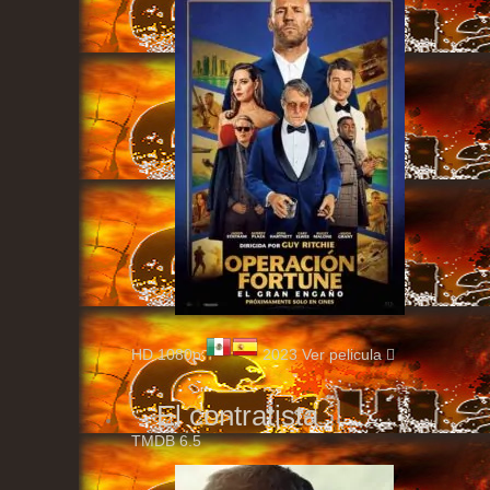
HD 1080p
2023
Ver pelicula
El contratista
TMDB
6.5