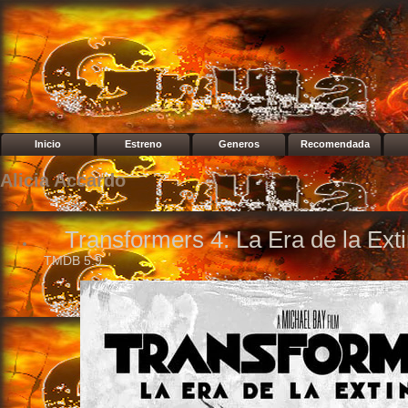
Inicio
Estreno
Generos
Recomendada
Alicia Accardo
Transformers 4: La Era de la Ext
TMDB
5.9