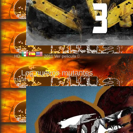
HD
2011
Ver pelicula
Los nuevos mutantes
TMDB
6.3