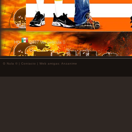
HD
2007
Ver pelicula
G Nula © |
Contacto
| Web amigas:
Anzanime