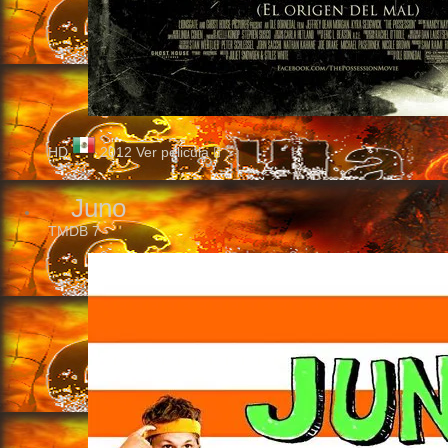
HD
2012
Ver pelicula
Juno
TMDB
7