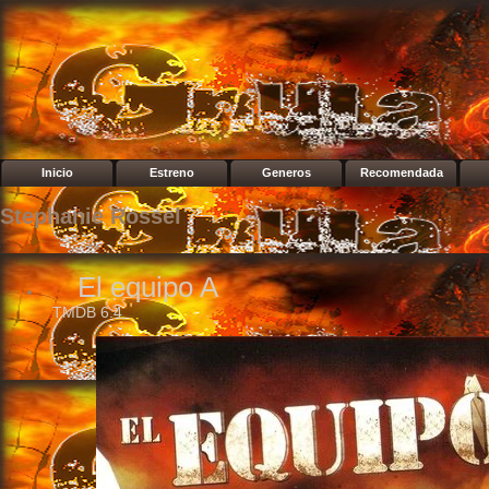
Inicio
Estreno
Generos
Recomendada
Stephanie Rossel
El equipo A
TMDB
6.4