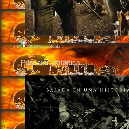
HD
2010
Ver pelicula
Posesión satánica
TMDB
5.9