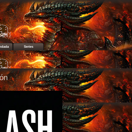
ndada
Series
ión