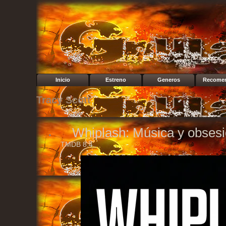
Inicio
Estreno
Generos
Recome
Tracy Scott
Whiplash: Música y obses
TMDB
8.4