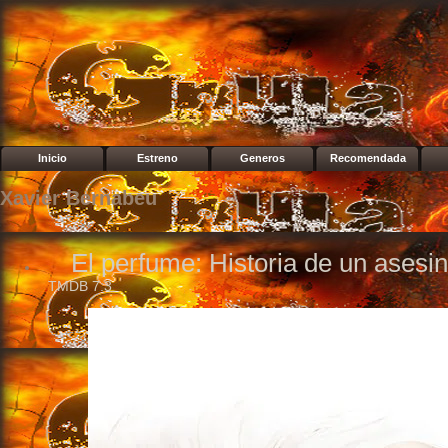
Inicio
Estreno
Generos
Recomendada
Xavier Bernabeu
El perfume: Historia de un asesi
TMDB
7.3