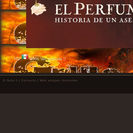
HD
2006
Ver pelicula
G Nula © |
Contacto
| Web amigas:
Anzanime