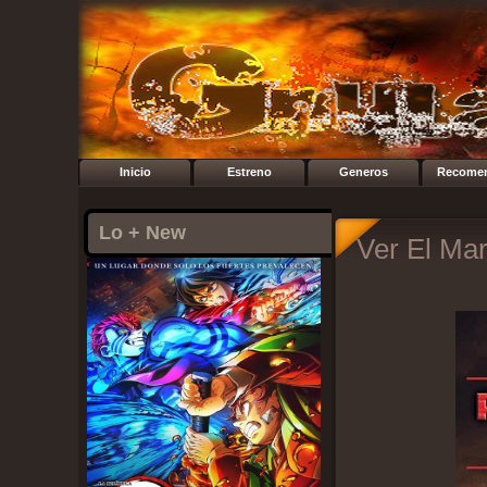
Inicio
Estreno
Generos
Recome
Lo + New
Ver El Mar