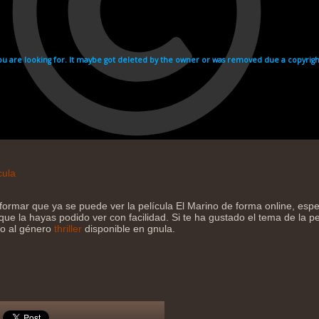
cula
formar que ya se puede ver la película El Marino de forma online, es
que la hayas podido ver con facilidad. Si te ha gustado el tema de la pe
jo al género
thriller
disponible en gnula.