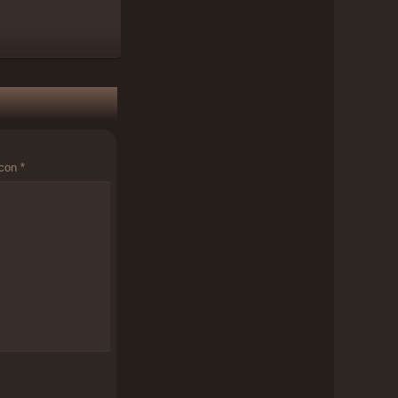
 con
*