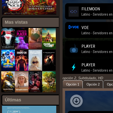
Mas vistas
opción 2, Subtitulado, HD
Opción 1
Opción 2
Opc
Últimas