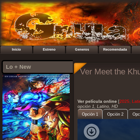
Inicio
Estreno
Generos
Recomendada
Lo + New
Ver Meet the Kh
Ver película online
[
2025, Lati
opción 1, Latino, HD
Opción 1
Opción 2
Opc