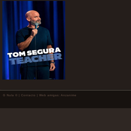
G Nula © |
Contacto
| Web amigas:
Anzanime