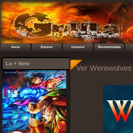
Inicio
Estreno
Generos
Recomendada
Lo + New
Ver Werewolves 