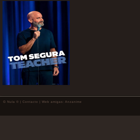
G Nula © |
Contacto
| Web amigas:
Anzanime