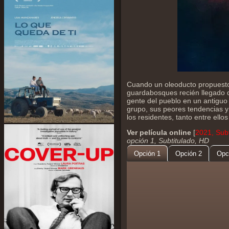
Cuando un oleoducto propuesto 
guardabosques recién llegado 
gente del pueblo en un antiguo 
grupo, sus peores tendencias y 
los residentes, tanto entre ell
Ver película online
[
2021, Subt
opción 1, Subtitulado, HD
Opción 1
Opción 2
Opc