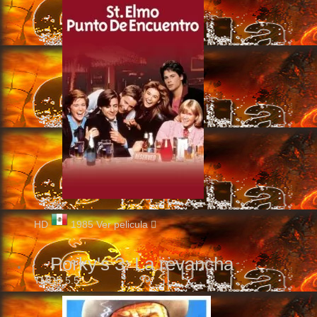
HD
1985
Ver pelicula
Porky's 3: La revancha
TMDB
5.5