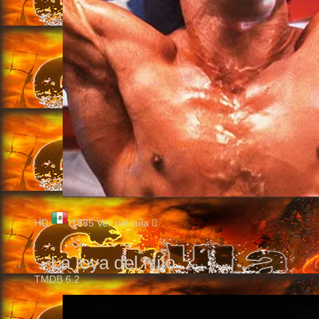
HD
1985
Ver pelicula
La joya del Nilo
TMDB
6.2