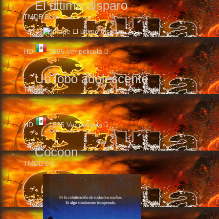
El último disparo
TMDB
5
HD
1985
Ver pelicula
Un lobo adolescente
TMDB
6.2
HD
1985
Ver pelicula
Cocoon
TMDB
6.6