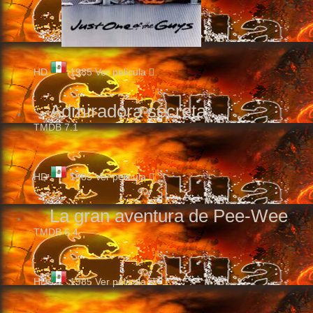
HD
1985
Ver pelicula
Admiradora secreta
TMDB
7.1
HD
1985
Ver pelicula
La gran aventura de Pee-Wee
TMDB
6.4
HD
1985
Ver pelicula