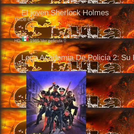
El joven Sherlock Holmes
TMDB
6.8
HD
1985
Ver pelicula
Loca Academia De Policía 2: Su 
TMDB
6