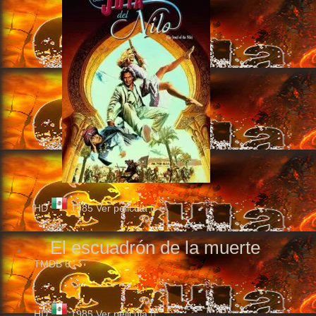
HD
1985
Ver pelicula
El escuadrón de la muerte
TMDB
6
HD
1985
Ver pelicula