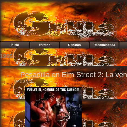
Inicio
Estreno
Generos
Recomendada
1985
Pesadilla en Elm Street 2: La v
TMDB
5.8