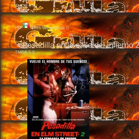
TMDB
6.5
HD
1985
Ver pelicula
Pesadilla en la calle del infierno 
TMDB
5.8