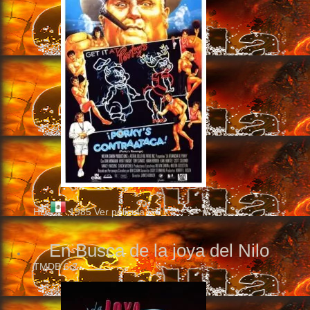
HD
1985
Ver pelicula
En Busca de la joya del Nilo
TMDB
6.2