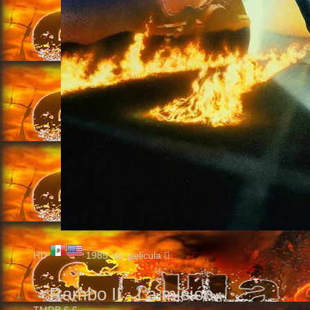
HD
1985
Ver pelicula
Rambo II - La misión