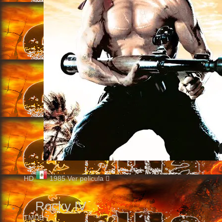
HD
1985
Ver pelicula
Rocky IV
TMDB
7