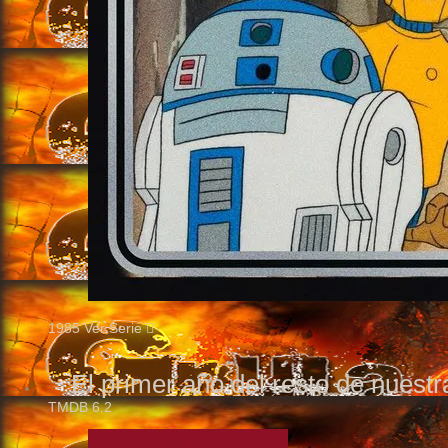
1985
Ver Serie
El primer año del resto de nuestr
TMDB
6.2