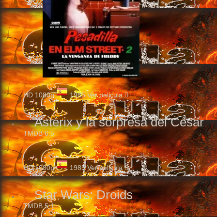
HD 1080p
1985
Ver pelicula
Astérix y la sorpresa del César
TMDB
6.5
HD 1080p
1985
Ver pelicula
Star Wars: Droids
TMDB
5.1