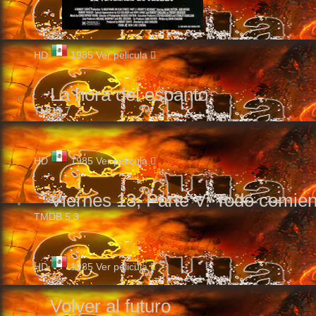
HD
1985
Ver pelicula
La hora del espanto
TMDB
7
HD
1985
Ver pelicula
Viernes 13, Parte V: Todo comie
TMDB
5.3
HD
1985
Ver pelicula
Volver al futuro