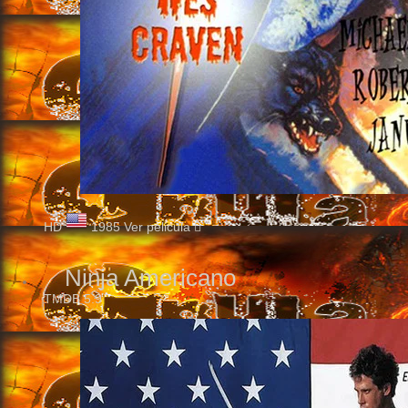
HD
1985
Ver pelicula
Ninja Americano
TMDB
5.9