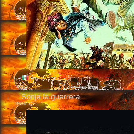
HD
1985
Ver pelicula
Sonja la guerrera
TMDB
5.3