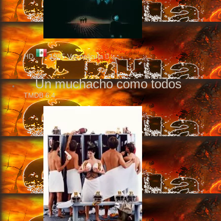
HD
1985
Ver pelicula
Un muchacho como todos
TMDB
6.4