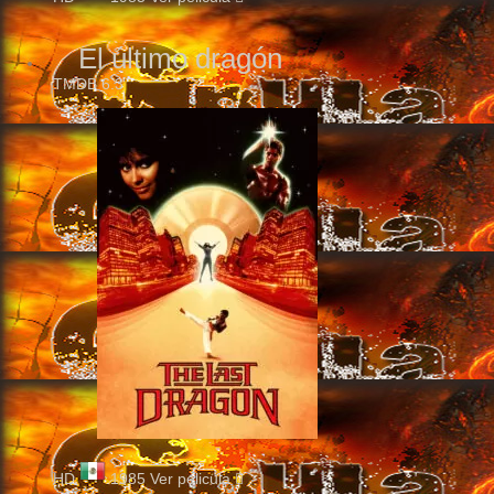
El último dragón
TMDB
6.3
HD
1985
Ver pelicula