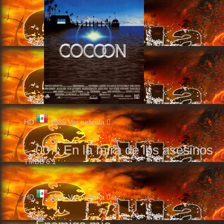
HD
1985
Ver pelicula
007: En la mira de los asesinos
TMDB
6.1
HD
1985
Ver pelicula