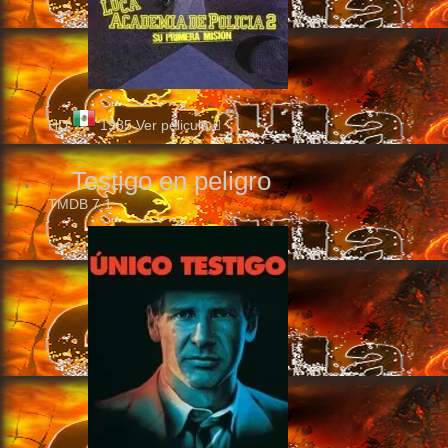
HD
1985
Ver pelicula
Testigo en peligro
TMDB
7.1