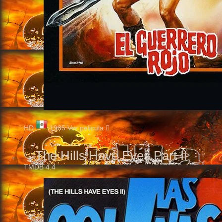
HD
1985
Ver pelicula
The Hills Have Eyes Part II
TMDB
4.4