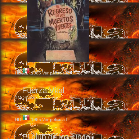
HD
1985
Ver pelicula
Fuerza Vital
TMDB
6.3
HD
1985
Ver pelicula
El club de los cinco