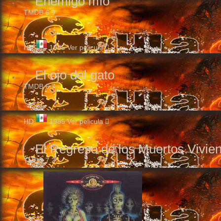
Enemigo mío
TMDB
6.9
HD
1985
Ver pelicula
El ojo del gato
TMDB
6.7
HD
1985
Ver pelicula
El Regreso de los Muertos Vivie
TMDB
7.2