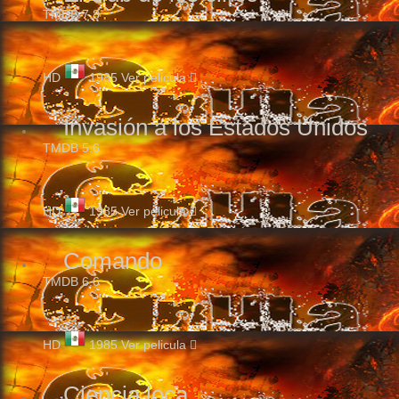
TMDB
7.8
HD
1985
Ver pelicula
Invasión a los Estados Unidos
TMDB
5.6
HD
1985
Ver pelicula
Comando
TMDB
6.6
HD
1985
Ver pelicula
Ciencia loca