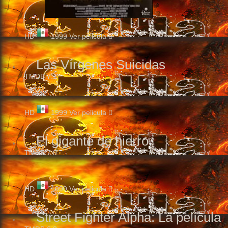
HD
1999
Ver pelicula
Las Vírgenes Suicidas
TMDB
7.1
HD
1999
Ver pelicula
El gigante de hierro
TMDB
7.9
HD
1999
Ver pelicula
Street Fighter Alpha: La película