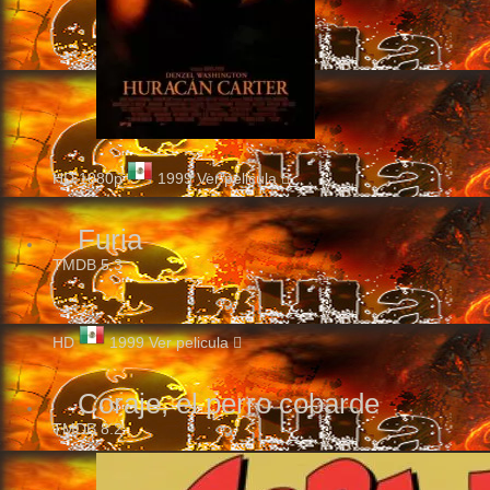
HD 1080p
1999
Ver pelicula
Furia
TMDB
5.3
HD
1999
Ver pelicula
Coraje, el perro cobarde
TMDB
8.2