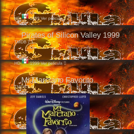
HD
1999
Ver pelicula
Pirates of Silicon Valley 1999
TMDB
7.1
HD
1999
Ver pelicula
Mi Marciano Favorito
TMDB
5.5