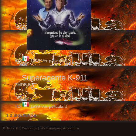
HD
1999
Ver pelicula
Superagente K-911
TMDB
5.5
HD
1999
Ver pelicula
1
2
SIGUIENTE
G Nula © |
Contacto
| Web amigas:
Anzanime