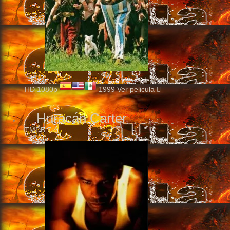
HD 1080p
1999
Ver pelicula
Huracán Carter
TMDB
7.4