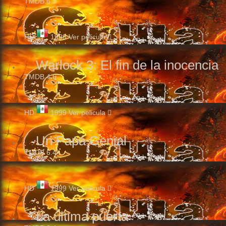
TMDB
6.3
HD
1999
Ver pelicula
Warlock 3: El fin de la inocencia
TMDB
4.6
HD
1999
Ver pelicula
Un Papá Genial
TMDB
6.4
HD
1999
Ver pelicula
La última puerta