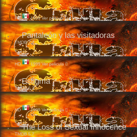
HD
1999
Ver pelicula
Pantaleón y las visitadoras
TMDB
7.2
HD
1999
Ver pelicula
Estigma
TMDB
6.2
HD
1999
Ver pelicula
The Loss of Sexual Innocence
TMDB
5.7