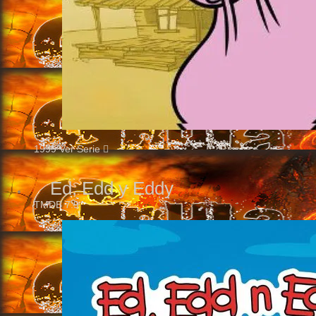
1999
Ver Serie
Ed, Edd y Eddy
TMDB
7.9