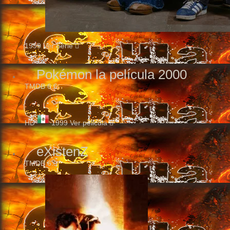
1999
Ver Serie
Pokémon la película 2000
TMDB
6.6
HD
1999
Ver pelicula
eXistenZ
TMDB
6.9