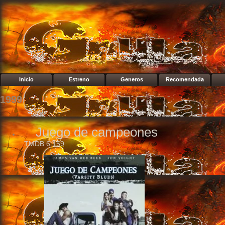
Inicio
Estreno
Generos
Recomendada
1999
Juego de campeones
TMDB
6.159