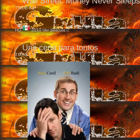
Wall Street: Money Never Sleeps
TMDB
6.1
HD
2010
Ver pelicula
Una cena para tontos
TMDB
5.6