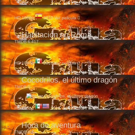
HD 1080p
2010
Ver pelicula
Habitación en Roma
TMDB
6.417
HD 1080p
2010
Ver pelicula
Cocodrilos, el último dragón
TMDB
0
HD 1080p
2010
Ver pelicula
Hora de aventura
TMDB
8.4