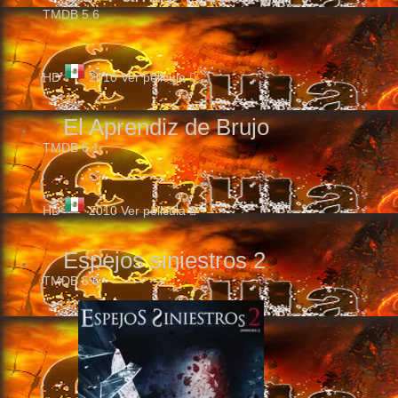
TMDB
5.6
HD
2010
Ver pelicula
El Aprendiz de Brujo
TMDB
6.1
HD
2010
Ver pelicula
Espejos siniestros 2
TMDB
5.6