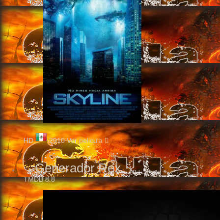
HD
2010
Ver pelicula
Generador Rex
TMDB
8.8