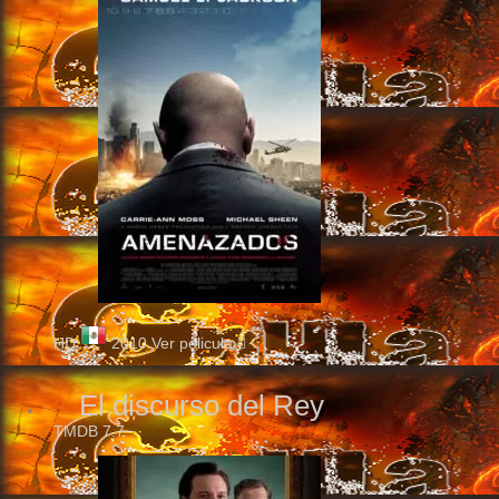
HD
2010
Ver pelicula
El discurso del Rey
TMDB
7.7