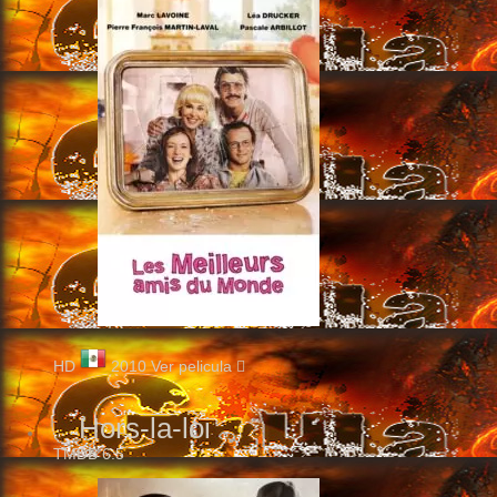
HD
2010
Ver pelicula
Hors-la-loi
TMDB
6.5