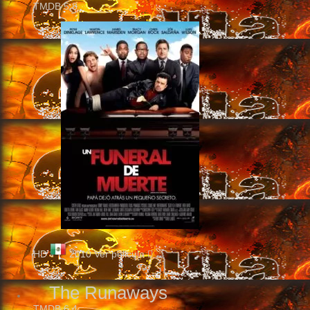
TMDB
5.8
HD
2010
Ver pelicula
The Runaways
TMDB
6.4