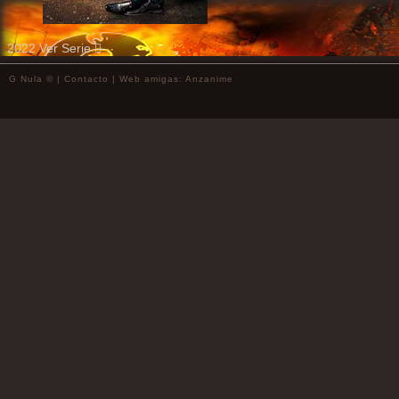
2022
Ver Serie
G Nula © |
Contacto
| Web amigas:
Anzanime