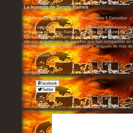
La leyenda de Sergio Ramos
1
Temporadas
6
Episodios
4 min.
2021
93
vistas
Nueva entrega sobre la vida del futbolista internacional q
la leyenda de Sergio Ramos, tomando como punto de part
Ramos mostrará imágenes inéditas de la conquista de la l
ello con el testimonio de aquellos que han compartido su v
camino de un héroe exige sacrificio y, después de más de
Actores
Sergio Ramos
0
TMDB
Facebook
Twitter
Deja una respuesta
Tu dirección de correo electrónico no será publicada.
Los ca