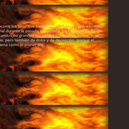
corre los hitos que han escrito, escriben y aún escribirán
nal durante la pasada temporada. La Leyenda de Sergio
ecuerdos de grandes momentos y planes de futuro, todo
ria, pero también de dolor y de decepción, porque el
 ama como el primer día.