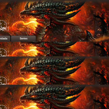
ndada
Series