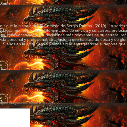
ue sigue la historia de "El Corazón de Sergio Ramos" (2019). La serie re
ida los momentos más determinantes de su vida y su carrera profesio
iga, reflexiones sobre las decisiones más relevantes de su carrera, r
ida personal y profesional. Una historia que hablará de épica y de glo
 15 años en la élite, Sergio Ramos sigue entregándose al deporte que
mpos obligatorios están marcados con
*