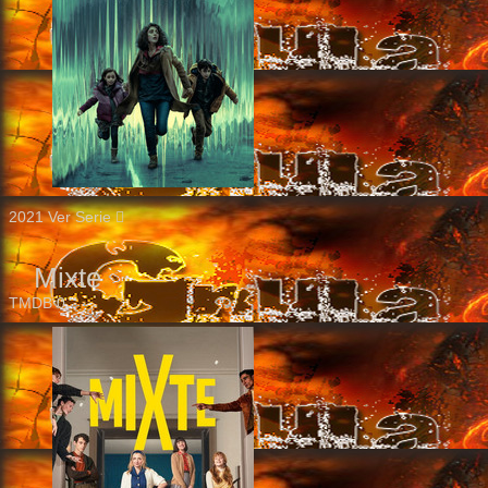
2021
Ver Serie
Mixte
TMDB
0