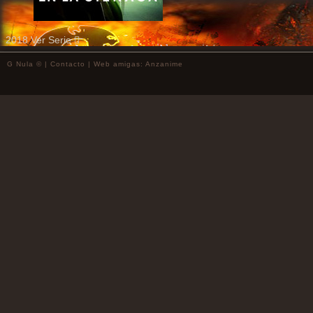
2018
Ver Serie
G Nula © |
Contacto
| Web amigas:
Anzanime