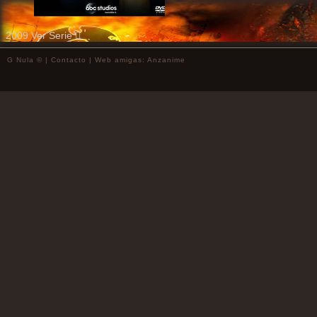
2009
Ver Serie
G Nula © |
Contacto
| Web amigas:
Anzanime