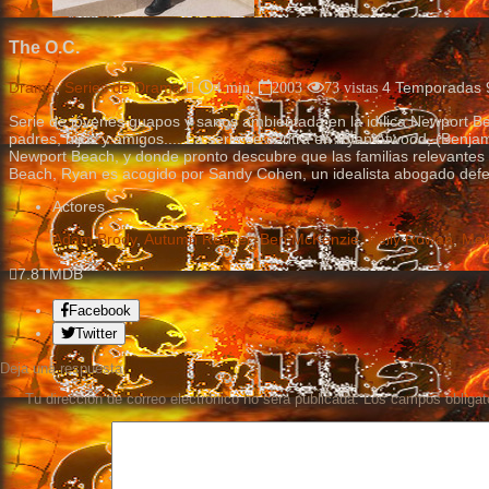
The O.C.
Drama
,
Series de Drama
4
Temporadas
4 min.
2003
73
vistas
Serie de jóvenes guapos y sanos ambientada en la idílica Newport Bea
padres, hijos y amigos.... La serie se centra en Ryan Atwood, (Benjam
Newport Beach, y donde pronto descubre que las familias relevantes 
Beach, Ryan es acogido por Sandy Cohen, un idealista abogado defen
Actores
Adam Brody
,
Autumn Reeser
,
Ben McKenzie
,
Kelly Rowan
,
Mel
7.8
TMDB
Facebook
Twitter
Deja una respuesta
Tu dirección de correo electrónico no será publicada.
Los campos obligat