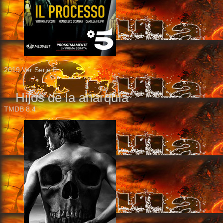
2019
Ver Serie
Hijos de la anarquía
TMDB
8.4