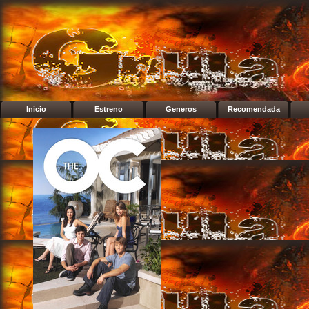
Inicio
Estreno
Generos
Recomendada