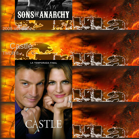
2008
Ver Serie
Castle
TMDB
8