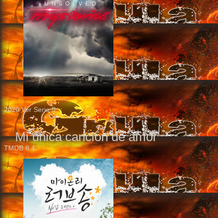
2020
Ver Serie
Mi única canción de amor
TMDB
8.4