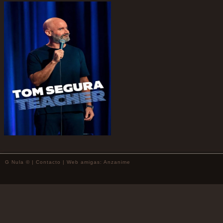
G Nula © |
Contacto
| Web amigas:
Anzanime