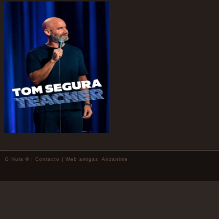
G Nula © |
Contacto
| Web amigas:
Anzanime