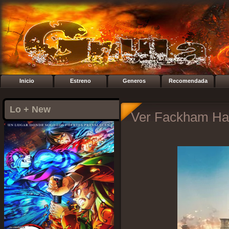
Inicio
Estreno
Generos
Recomendada
Lo + New
Ver Fackham Hall