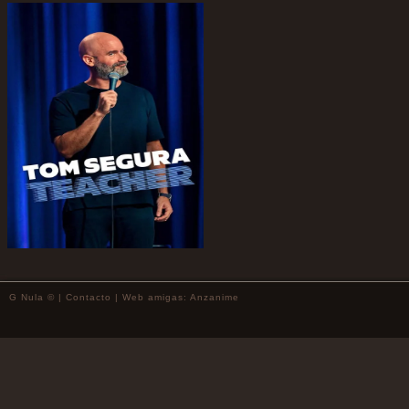
G Nula © |
Contacto
| Web amigas:
Anzanime