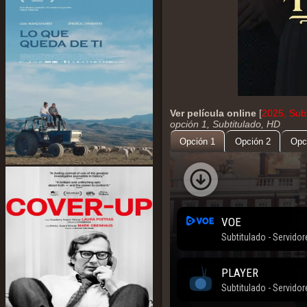
Ver película online
[
2025, Sub
opción 1, Subtitulado, HD
Opción 1
Opción 2
Opc