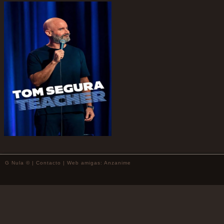
G Nula © |
Contacto
| Web amigas:
Anzanime