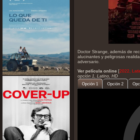
Doctor Strange, además de recib
alucinantes y peligrosas realid
adversario.
Ver película online
[
2022, Lati
opción 1, Latino, HD
Opción 1
Opción 2
Opc