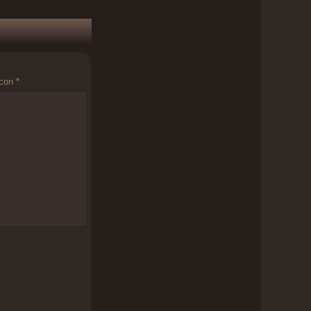
 con
*