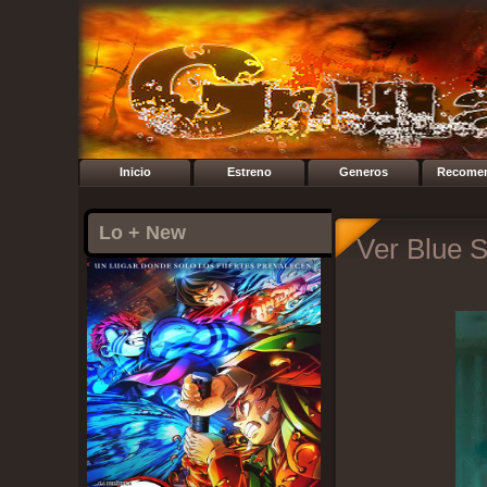
Inicio
Estreno
Generos
Recome
Lo + New
Ver Blue S