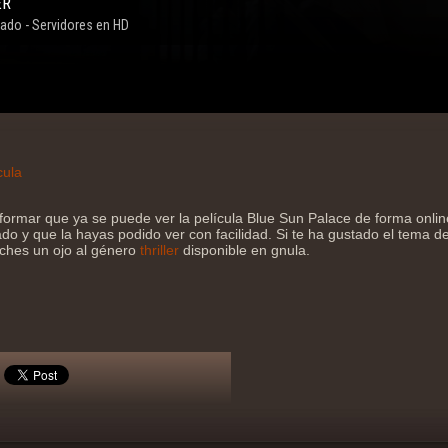
cula
formar que ya se puede ver la película Blue Sun Palace de forma onl
do y que la hayas podido ver con facilidad. Si te ha gustado el tema de 
eches un ojo al género
thriller
disponible en gnula.