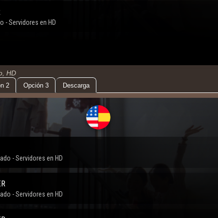
do, HD
n 2
Opción 3
Descarga