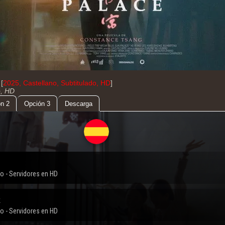
[
2025, Castellano, Subtitulado, HD
]
o, HD
n 2
Opción 3
Descarga