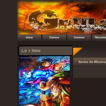
Inicio
Estreno
Generos
Recome
Lo + New
Series de Música