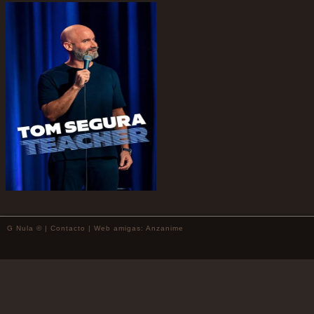
G Nula © |
Contacto
| Web amigas:
Anzanime