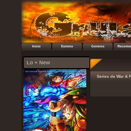
Inicio
Estreno
Generos
Recome
Lo + New
Series de War & P