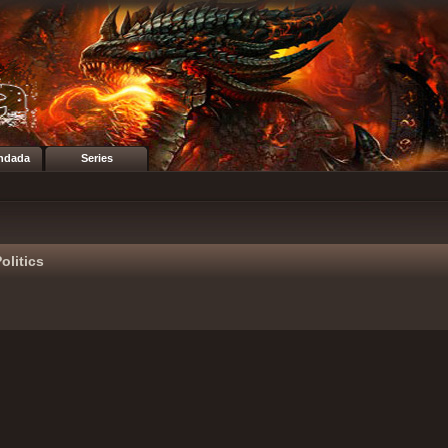
ndada
Series
olitics