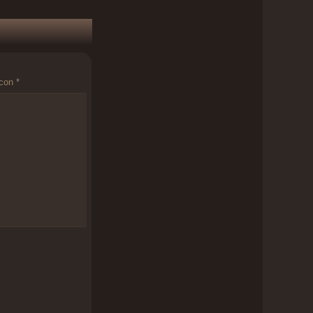
 con
*