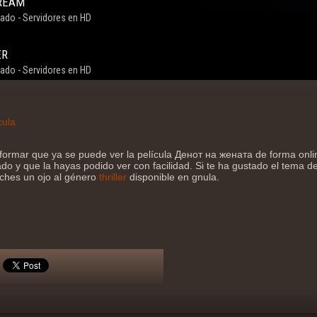
cula
formar que ya se puede ver la película Денот на жената de forma onl
do y que la hayas podido ver con facilidad. Si te ha gustado el tema de 
eches un ojo al género
thriller
disponible en gnula.