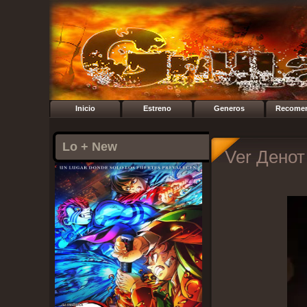
Inicio
Estreno
Generos
Recome
Lo + New
Ver Денот