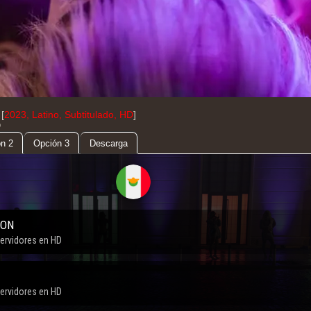
[
2023, Latino, Subtitulado, HD
]
D
n 2
Opción 3
Descarga