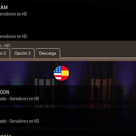
do, HD
n 2
Opción 3
Descarga