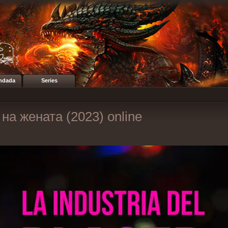
ndada
Series
 на жената (2023) online