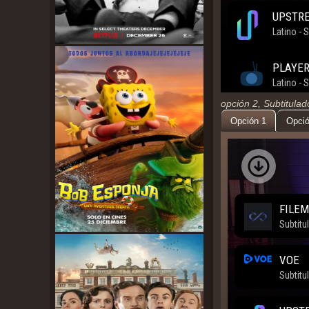
opción 2, Subtitula
Opción 1
Opció