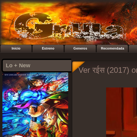
Inicio
Estreno
Generos
Recomendada
Lo + New
Ver रईस (2017) o