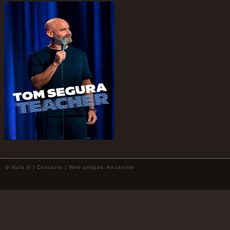
G Nula © |
Contacto
| Web amigas:
Anzanime