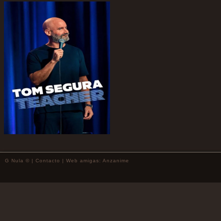
G Nula © |
Contacto
| Web amigas:
Anzanime