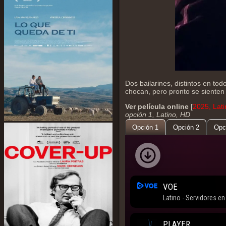
Dos bailarines, distintos en to
chocan, pero pronto se sienten 
Ver película online
[
2025, Lati
opción 1, Latino, HD
Opción 1
Opción 2
Opc