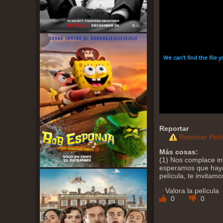
Reportar
Reportar Pelí
Más cosas:
(1) Nos complace inf
esperamos que haya 
película, te invitam
Valora la película
0
0