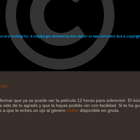
cula
ormar que ya se puede ver la película 12 horas para sobrevivir: El inic
sido de tu agrado y que la hayas podido ver con facilidad. Si te ha gu
os a que le eches un ojo al género
thriller
disponible en gnula.