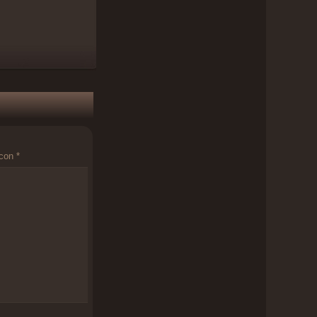
 con
*