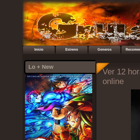
Inicio
Estreno
Generos
Recome
Lo + New
Ver 12 hor
online