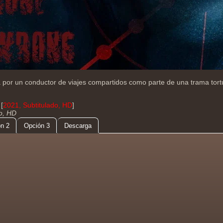
a por un conductor de viajes compartidos como parte de una trama tort
[
2021, Subtitulado, HD
]
do, HD
n 2
Opción 3
Descarga