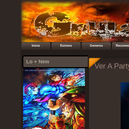
Inicio
Estreno
Generos
Recome
Lo + New
Ver A Par