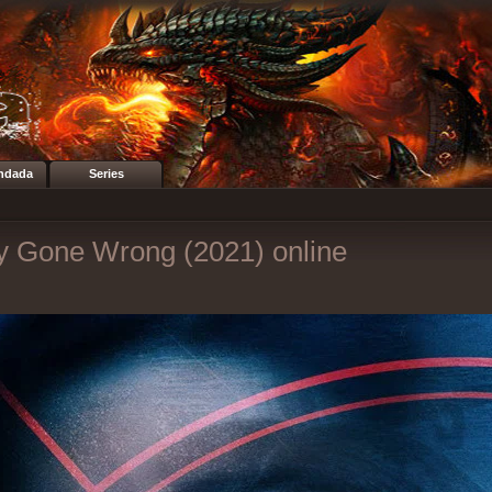
ndada
Series
ty Gone Wrong (2021) online