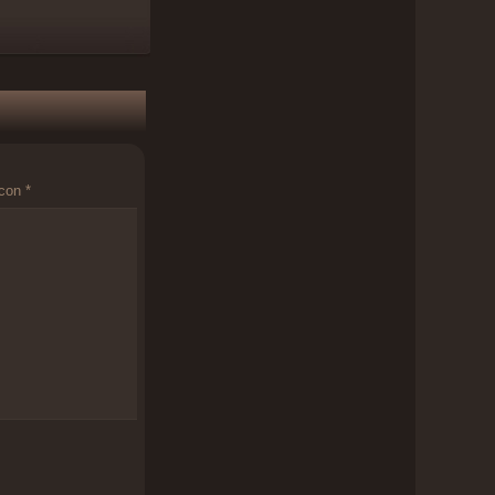
 con
*