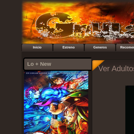
Inicio
Estreno
Generos
Recome
Lo + New
Ver Adulto