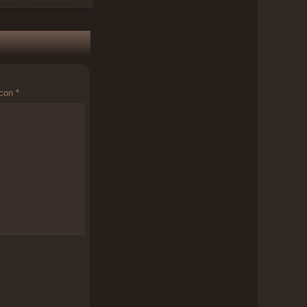
 con
*