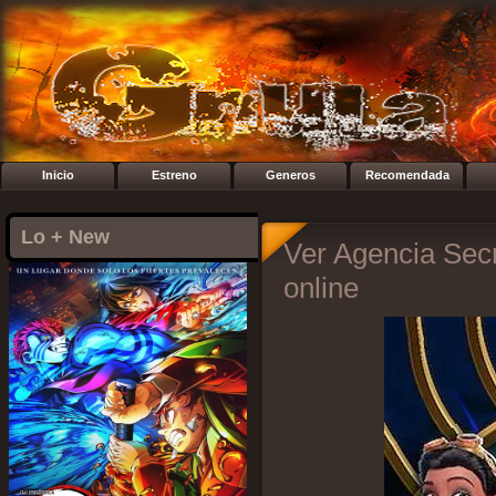
Inicio
Estreno
Generos
Recomendada
Lo + New
Ver Agencia Secr
online