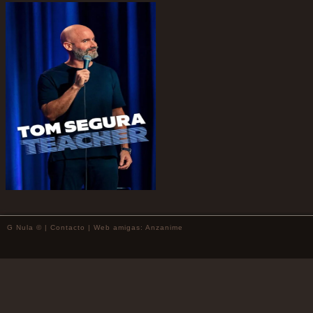
G Nula © |
Contacto
| Web amigas:
Anzanime