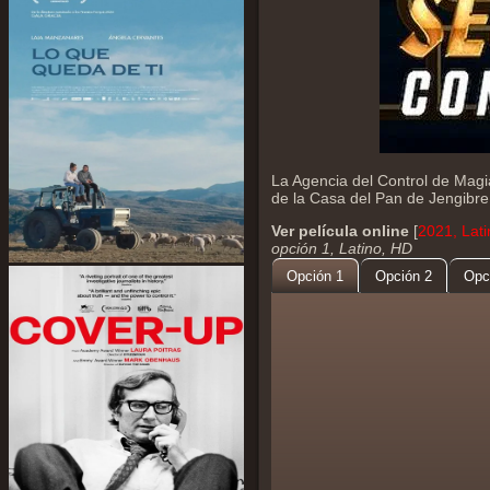
La Agencia del Control de Magia
de la Casa del Pan de Jengibre
Ver película online
[
2021, Lati
opción 1, Latino, HD
Opción 1
Opción 2
Opc