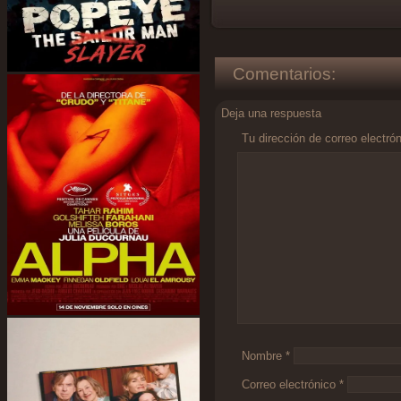
Comentarios:
Deja una respuesta
Tu dirección de correo electró
Comentario
*
Nombre
*
Correo electrónico
*