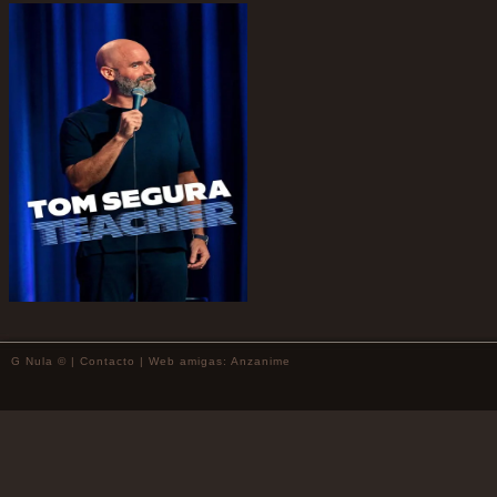
G Nula © |
Contacto
| Web amigas:
Anzanime