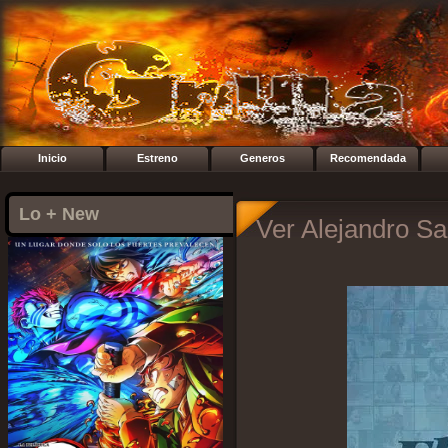
Inicio
Estreno
Generos
Recomendada
Lo + New
Ver Alejandro Sa