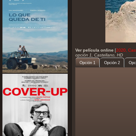
Ver película online
[
2020, Cas
opción 1, Castellano, HD
Opción 1
Opción 2
Opc