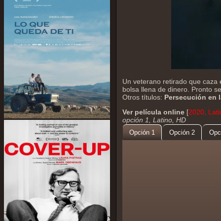
Un veterano retirado que caza
bolsa llena de dinero. Pronto 
Otros títulos:
Persecución en l
Ver película online
[
2020, Lati
opción 1, Latino, HD
Opción 1
Opción 2
Opc