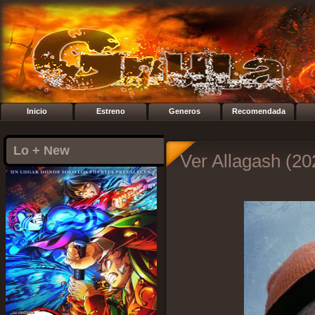
Inicio
Estreno
Generos
Recomendada
Lo + New
Ver Allagash (20