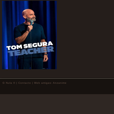
G Nula © |
Contacto
| Web amigas:
Anzanime