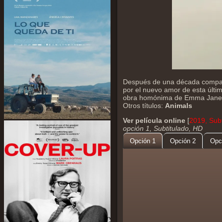
Después de una década comparti
por el nuevo amor de esta últi
obra homónima de Emma Jane
Otros títulos:
Animals
Ver película online
[
2019, Subt
opción 1, Subtitulado, HD
Opción 1
Opción 2
Opc