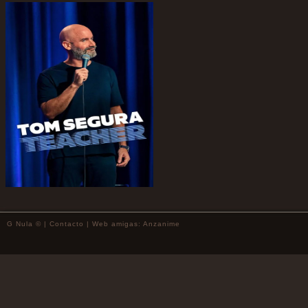
G Nula © |
Contacto
| Web amigas:
Anzanime