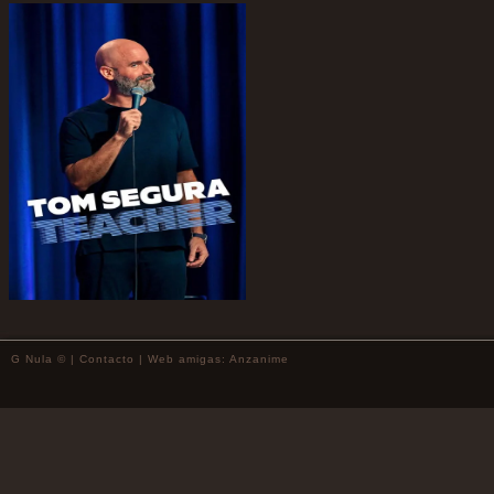
G Nula © |
Contacto
| Web amigas:
Anzanime