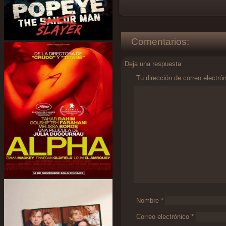
Comentarios:
Deja una respuesta
Tu dirección de correo electró
Comentario
*
Nombre
*
Correo electrónico
*