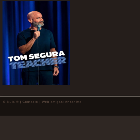
G Nula © |
Contacto
| Web amigas:
Anzanime