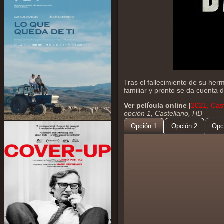
Tras el fallecimiento de su he
familiar y pronto se da cuenta 
Ver película online
[
2021, Cast
opción 1, Castellano, HD
Opción 1
Opción 2
Opc