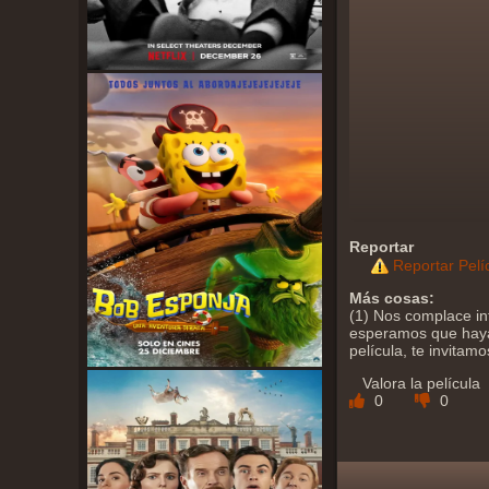
Reportar
Reportar Pelí
Más cosas:
(1) Nos complace in
esperamos que haya 
película, te invitam
Valora la película
0
0