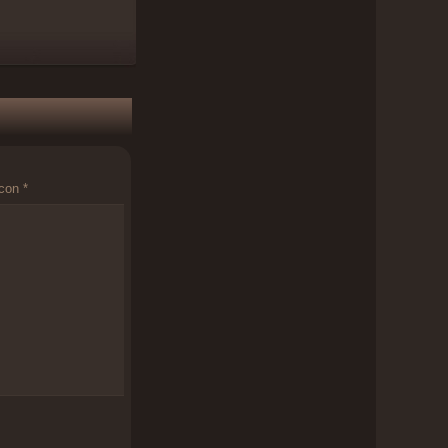
 con
*