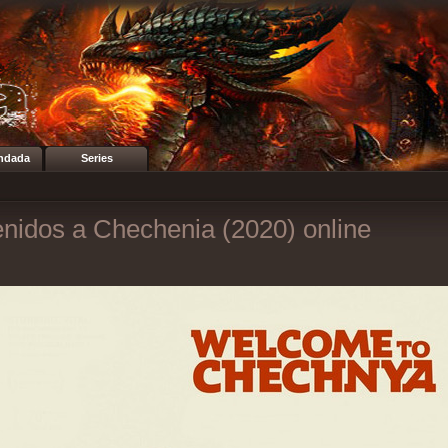
ndada
Series
nidos a Chechenia (2020) online