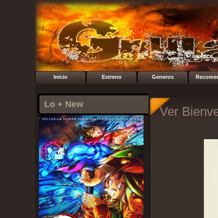
Inicio
Estreno
Generos
Recome
Lo + New
Ver Bienve