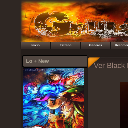
Inicio
Estreno
Generos
Recome
Lo + New
Ver Black 