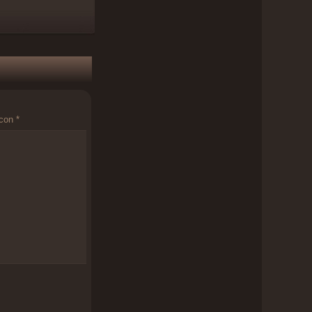
 con
*