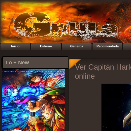
Inicio
Estreno
Generos
Recomendada
Lo + New
Ver Capitán Harlo
online