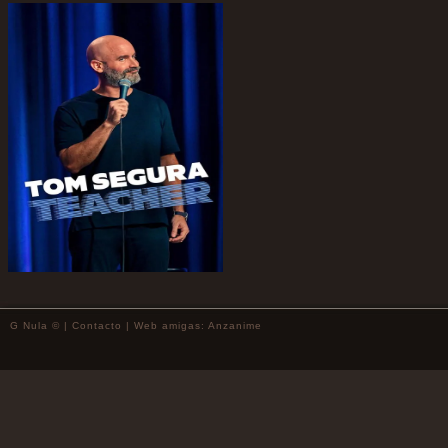
G Nula © |
Contacto
| Web amigas:
Anzanime