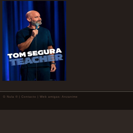
G Nula © |
Contacto
| Web amigas:
Anzanime