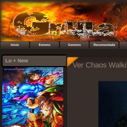
Inicio
Estreno
Generos
Recomendada
Lo + New
Ver Chaos Walki