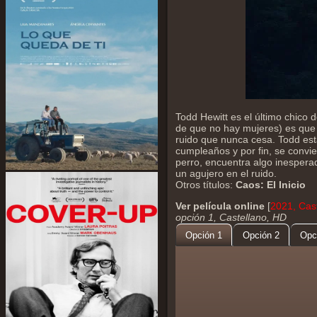
Todd Hewitt es el último chico
de que no hay mujeres) es que
ruido que nunca cesa. Todd est
cumpleaños y por fin, se convi
perro, encuentra algo inespera
un agujero en el ruido.
Otros títulos:
Caos: El Inicio
Ver película online
[
2021, Cast
opción 1, Castellano, HD
Opción 1
Opción 2
Opc