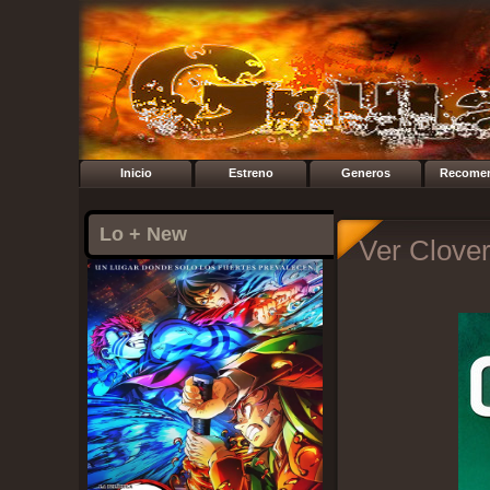
Inicio
Estreno
Generos
Recome
Lo + New
Ver Clover