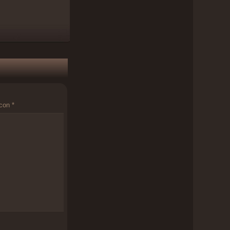
 con
*