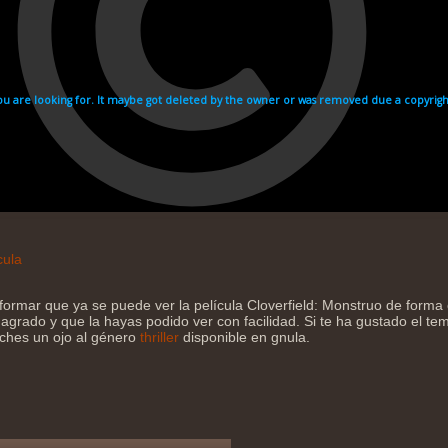
cula
formar que ya se puede ver la película Cloverfield: Monstruo de forma
agrado y que la hayas podido ver con facilidad. Si te ha gustado el tema
eches un ojo al género
thriller
disponible en gnula.