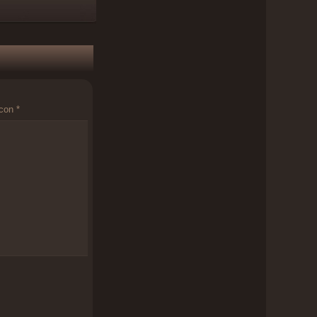
 con
*