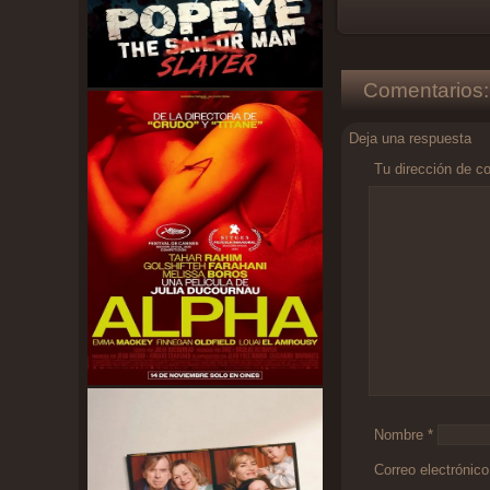
Comentarios:
Deja una respuesta
Tu dirección de co
Comentario
*
Nombre
*
Correo electrónic