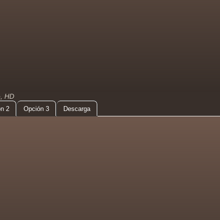
o, HD
n 2
Opción 3
Descarga