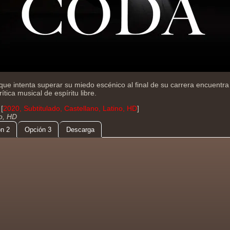
que intenta superar su miedo escénico al final de su carrera encuentr
ítica musical de espíritu libre.
[
2020, Subtitulado, Castellano, Latino, HD
]
do, HD
n 2
Opción 3
Descarga