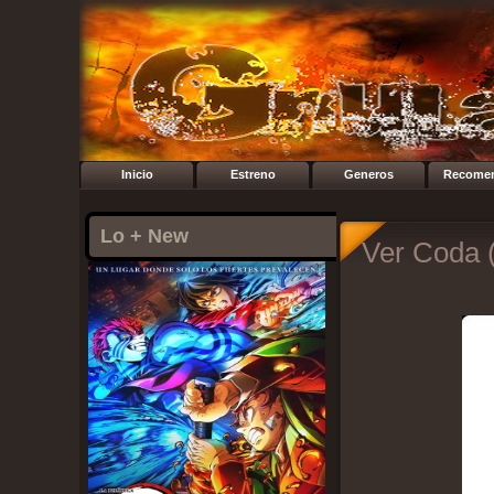
Inicio
Estreno
Generos
Recome
Lo + New
Ver Coda (