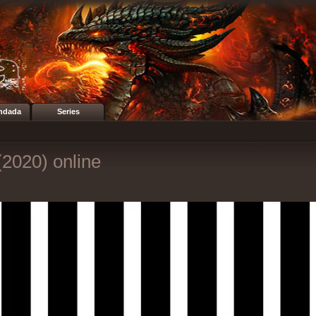
ndada
Series
2020) online