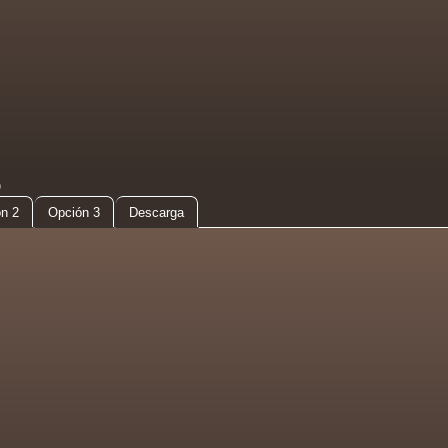
D
n 2
Opción 3
Descarga