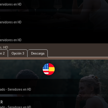
do, HD
n 2
Opción 3
Descarga