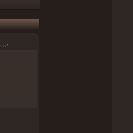
 con
*