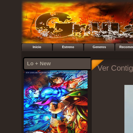
Inicio
Estreno
Generos
Recome
Lo + New
Ver Contig