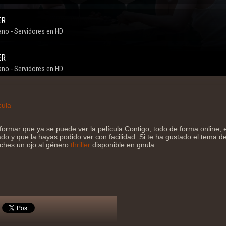
cula
formar que ya se puede ver la película Contigo, todo de forma online
do y que la hayas podido ver con facilidad. Si te ha gustado el tema de 
eches un ojo al género
thriller
disponible en gnula.