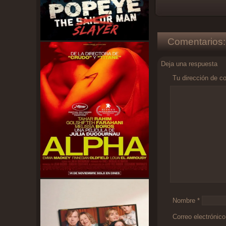
Comentarios:
Deja una respuesta
Tu dirección de co
Comentario
*
Nombre
*
Correo electrónic