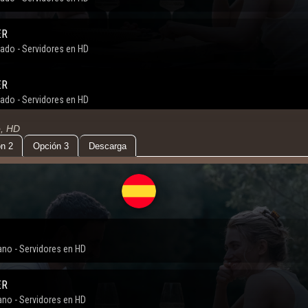
o, HD
n 2
Opción 3
Descarga