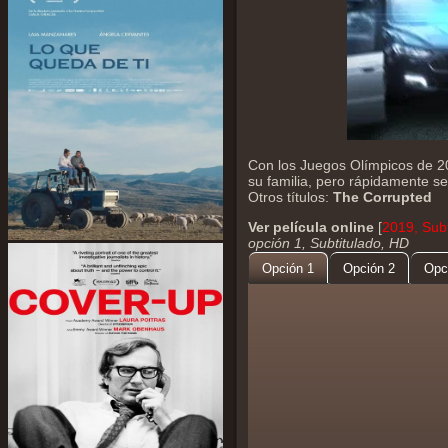
Con los Juegos Olímpicos de 20
su familia, pero rápidamente se
Otros títulos:
The Corrupted
Ver película online
[
2019, Subt
opción 1, Subtitulado, HD
Opción 1
Opción 2
Opc