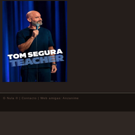
G Nula © |
Contacto
| Web amigas:
Anzanime