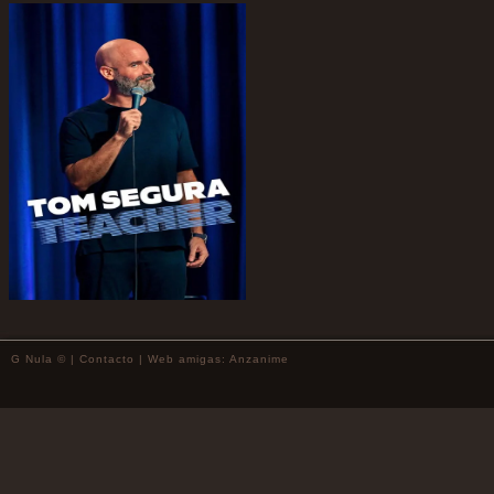
G Nula © |
Contacto
| Web amigas:
Anzanime