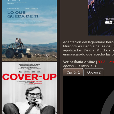
Adaptación del legendario hér
Murdock es ciego a causa de un
agudizados. De día, Murdock rep
enmascarado que acecha las osc
Ver película online
[
2003, Lat
opción 1, Latino, HD
Opción 1
Opción 2