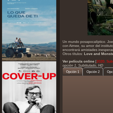
Un mundo posapocalíptico. Joel
con Aimee, su amor del institut
encontrará amistades inespera
Otros títulos:
Love and Monst
Ver película online
[
2020, Subt
opción 1, Subtitulado, HD
Opción 1
Opción 2
Opc