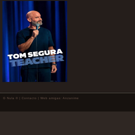
G Nula © |
Contacto
| Web amigas:
Anzanime