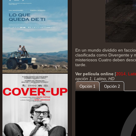
En un mundo dividido en faccio
clasificada como Divergente y n
misteriosos Cuatro deben desc
tarde.
Ver película online
[
2014, Lat
opción 1, Latino, HD
Opción 1
Opción 2