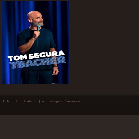
G Nula © |
Contacto
| Web amigas:
Anzanime