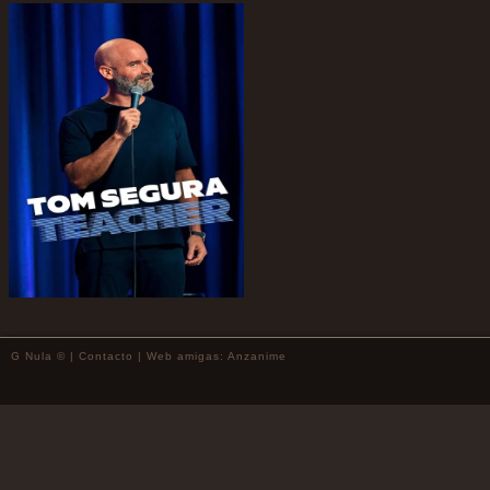
G Nula © |
Contacto
| Web amigas:
Anzanime