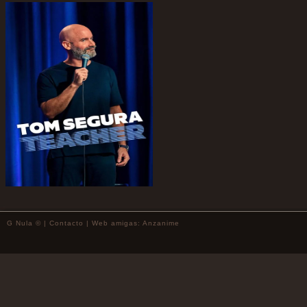
G Nula © |
Contacto
| Web amigas:
Anzanime