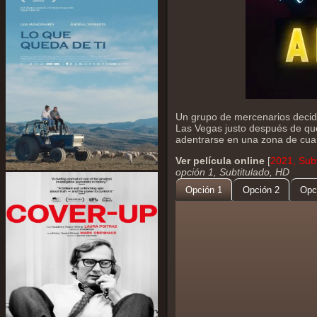
Un grupo de mercenarios decide
Las Vegas justo después de que
adentrarse en una zona de cuar
Ver película online
[
2021, Subt
opción 1, Subtitulado, HD
Opción 1
Opción 2
Opc