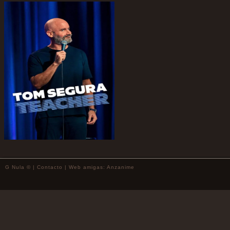
G Nula © |
Contacto
| Web amigas:
Anzanime