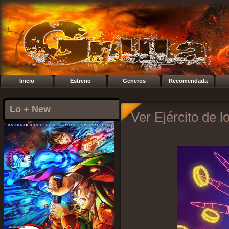
Inicio
Estreno
Generos
Recomendada
Lo + New
Ver Ejército de l