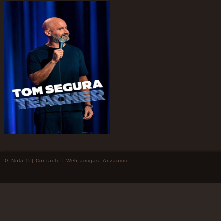
G Nula © |
Contacto
| Web amigas:
Anzanime